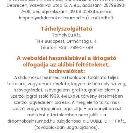
Debrecen, Vasvári Pál utca 15. A. ép., adószám: 25799893-
2-09, cégjegyzékszám: 09 09 028345, email:
idopont@drdomokosinsumed.hu) működteti.
Tárhelyszolgáltató
Tárhely.Eu Kft.
1144 Budapest, Ormánság u 4.
Telefon: +36 1 789-2-789
A weboldal használatával a látogató
elfogadja az alábbi feltételeket,
tudnivalókat:
A drdomokosinsumed.hu honlapon található teljes
tartalom, vagy annak részlete, legyen az bármely szöveg,
szövegrészlet, szövegelem, grafika, grafikai elem a
Szerzői jogról szóló 1999. évi LXXVI. törvény értelmében
szerzői jogvédelem alá esik. A megjelenő tartalmak
szerzői vagyoni jogainak jogosultja – amennyiben azt
másként a tartalomban nem jelöli – a
drdomokosinsumed.hu tulajdonosa, a DOUBLE-D FITT Kft..
(továbbiakban: Jogtulajdonos).