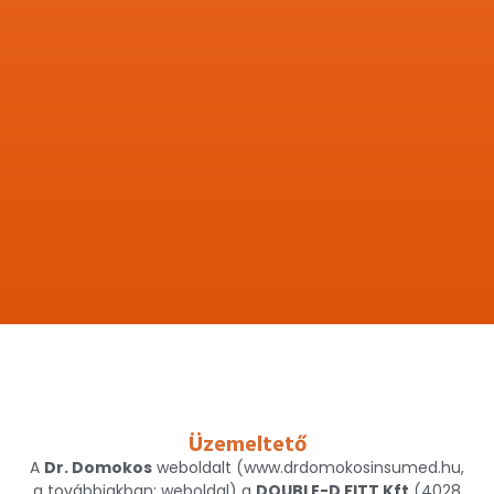
Üzemeltető
A
Dr. Domokos
weboldalt (www.drdomokosinsumed.hu,
a továbbiakban: weboldal) a
DOUBLE-D FITT Kft
(4028