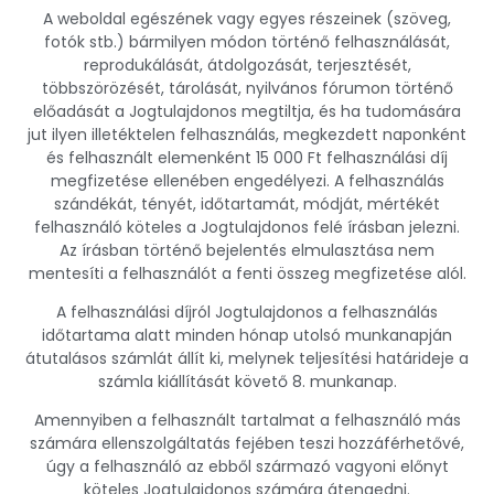
A weboldal egészének vagy egyes részeinek (szöveg,
fotók stb.) bármilyen módon történő felhasználását,
reprodukálását, átdolgozását, terjesztését,
többszörözését, tárolását, nyilvános fórumon történő
előadását a Jogtulajdonos megtiltja, és ha tudomására
jut ilyen illetéktelen felhasználás, megkezdett naponként
és felhasznált elemenként 15 000 Ft felhasználási díj
megfizetése ellenében engedélyezi. A felhasználás
szándékát, tényét, időtartamát, módját, mértékét
felhasználó köteles a Jogtulajdonos felé írásban jelezni.
Az írásban történő bejelentés elmulasztása nem
mentesíti a felhasználót a fenti összeg megfizetése alól.
A felhasználási díjról Jogtulajdonos a felhasználás
időtartama alatt minden hónap utolsó munkanapján
átutalásos számlát állít ki, melynek teljesítési határideje a
számla kiállítását követő 8. munkanap.
Amennyiben a felhasznált tartalmat a felhasználó más
számára ellenszolgáltatás fejében teszi hozzáférhetővé,
úgy a felhasználó az ebből származó vagyoni előnyt
köteles Jogtulajdonos számára átengedni.