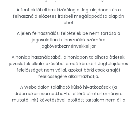
A fentiektől eltérni kizárólag a Jogtulajdonos és a
felhasználó előzetes írásbeli megállapodása alapján
lehet.
A jelen felhasználási feltételek be nem tartása a
jogosulatlan felhasználók számára
jogkövetkezményekkel jár.
A honlap használatából, a honlapon található ötletek,
javaslatok alkalmazásából eredő károkért Jogtulajdonos
felelősséget nem vállal, azokat bárki csak a saját
felelősségére alkalmazhatja.
A Weboldalon található külső hivatkozások (a
drdomokosinsumed.hu-tól eltérő címtartományra
mutató link) követésével letöltött tartalom nem áll a
honlap üzemeltetőjének befolyása alatt. Amennyiben azt
az arra jogosult kéri, a linket a honlap üzemeltetője törli,
vagy módosítja.