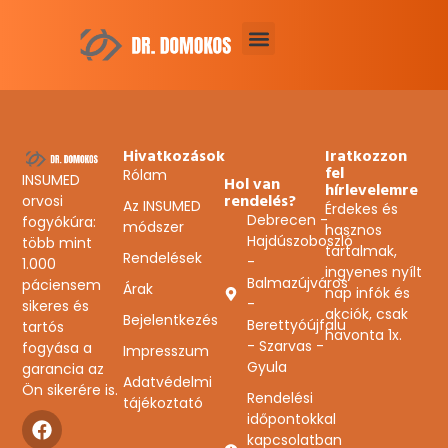
Üzenet # 596
Hivatkozások
Iratkozzon
fel
Rólam
INSUMED
Hol van
hírlevelemre
rendelés?
orvosi
Az INSUMED
Érdekes és
Debrecen -
fogyókúra:
módszer
hasznos
Hajdúszoboszló
több mint
tartalmak,
Rendelések
-
1.000
ingyenes nyílt
Balmazújváros
páciensem
Árak
nap infók és
-
sikeres és
akciók, csak
Bejelentkezés
Berettyóújfalu
tartós
havonta 1x.
- Szarvas -
fogyása a
Impresszum
Gyula
garancia az
Adatvédelmi
Ön sikerére is.
Rendelési
tájékoztató
időpontokkal
kapcsolatban